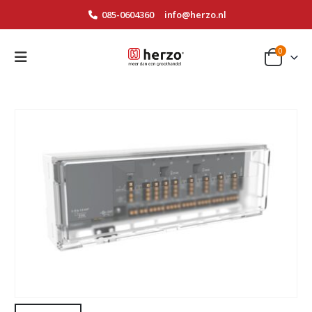
085-0604360
info@herzo.nl
0