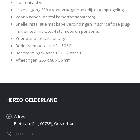
1 potentiaal vrij
1 live uitgang 230 V voor vraagafhankelijke pompregeling.
Voor 6 zones (aantal kamerthermostaten).
Snelle installatie met kabelverbindingen in schroefloze plug-
in/klemtechniek, tot 4 stelmotoren per zone.
Voor wand- of railmontage.
Bedrijfstemperatuur 0 – 50 °C
Beschermingsklasse IP 23, klasse I.
Afmetingen: 265 x 90 x 56 mm.
HERZO GELDERLAND
Adres:
Rietgraaf 5-1, 6678PJ, Oosterhout
TELEFOON: