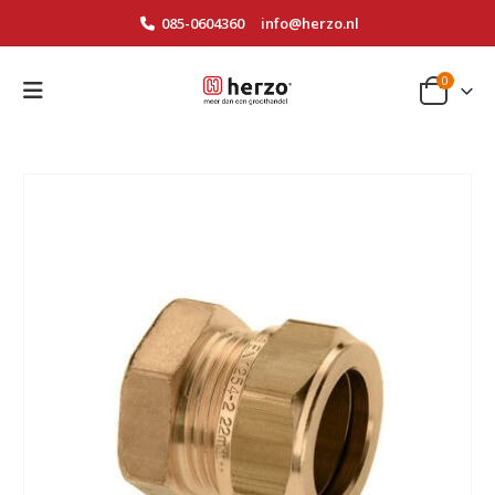
085-0604360
info@herzo.nl
0