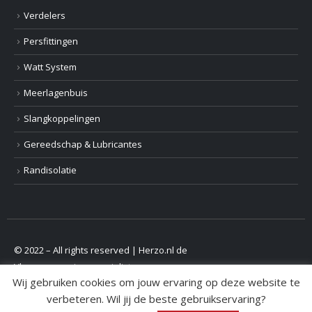
Verdelers
Persfittingen
Watt System
Meerlagenbuis
Slangkoppelingen
Gereedschap & Lubricantes
Randisolatie
© 2022 – All rights reserved | Herzo.nl de
Vloerverwarmingsspecialist
Wij gebruiken cookies om jouw ervaring op deze website te
verbeteren. Wil jij de beste gebruikservaring?