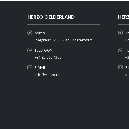
HERZO GELDERLAND
HER
Adres:
Ad
Rietgraaf 5-1, 6678PJ, Oosterhout
Ed
TELEFOON:
T
+31 85 060 4360
+3
E-MAIL:
E-
info@herzo.nl
v