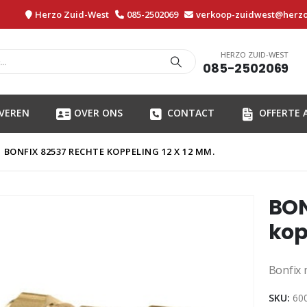
Herzo Zuid-West
085-2502069
verkoop-zuidwest@herzo
HERZO ZUID-WEST
085-2502069
EVEREN
OVER ONS
CONTACT
OFFERTE
BONFIX 82537 RECHTE KOPPELING 12 X 12 MM.
BON
kop
Bonfix 
SKU:
60