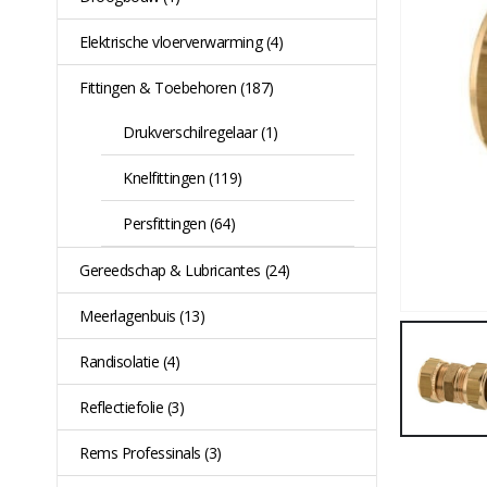
Elektrische vloerverwarming
(4)
Fittingen & Toebehoren
(187)
Drukverschilregelaar
(1)
Knelfittingen
(119)
Persfittingen
(64)
Gereedschap & Lubricantes
(24)
Meerlagenbuis
(13)
Randisolatie
(4)
Reflectiefolie
(3)
Rems Professinals
(3)