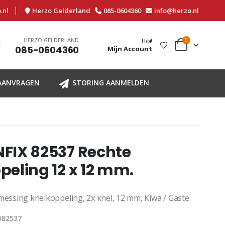
.nl
Herzo Gelderland
085-0604360
info@herzo.nl
HERZO GELDERLAND
Hoi!
0
085-0604360
Mijn Account
 AANVRAGEN
STORING AANMELDEN
FIX 82537 Rechte
peling 12 x 12 mm.
messing knelkoppeling, 2x knel, 12 mm, Kiwa / Gaste
082537