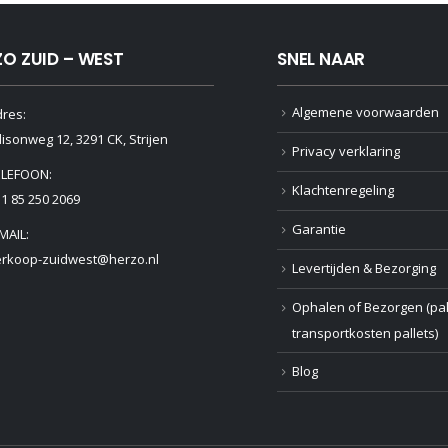
ZO ZUID – WEST
SNEL NAAR
Algemene voorwaarden
res:
isonweg 12, 3291 CK, Strijen
Privacy verklaring
ELEFOON:
Klachtenregeling
1 85 250 2069
Garantie
MAIL:
erkoop-zuidwest@herzo.nl
Levertijden & Bezorging
Ophalen of Bezorgen (pak
transportkosten pallets)
Blog